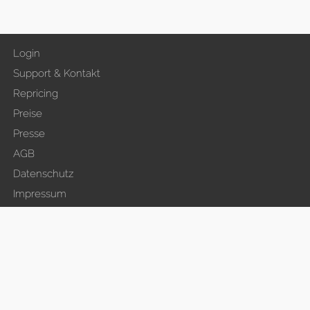
Login
Support & Kontakt
Repricing
Preise
Presse
AGB
Datenschutz
Impressum
Jobs & Karriere
Anmelden
FAQ & Help Center
Über logicsale