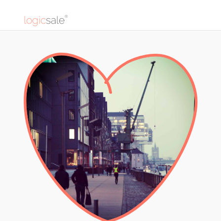
logic
sale
®